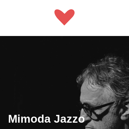
Mimoda Jazzo
Ряд проектов по раскрепощению,
медитатативной аэробике,
раскрытию женственности и
внутренние гармонии со своим